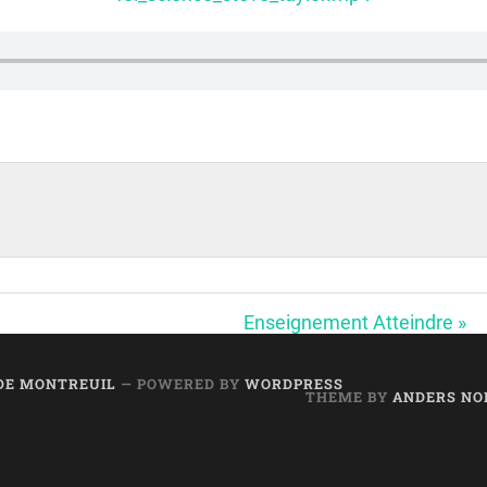
Enseignement Atteindre »
 DE MONTREUIL
— POWERED BY
WORDPRESS
THEME BY
ANDERS NO