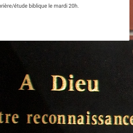
rière/étude biblique le mardi 20h.