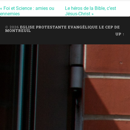
« Foi et Science : amies ou
Le héros de la Bible, c’est
ennemies
Jésus-Christ »
© 2026
EGLISE PROTESTANTE EVANGÉLIQUE LE CEP DE
MONTREUIL
UP ↑