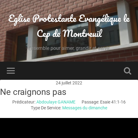
Eglise Protestante Evangélique le
Cep de Montreuil
Ensemble pour aimer, grandir et servir.
24 juillet 2022
Ne craignons pas
Prédicateur:
Abdoulaye GANAME
Passage:
Esaie 41:1-16
Type De Service:
Messages du dimanche