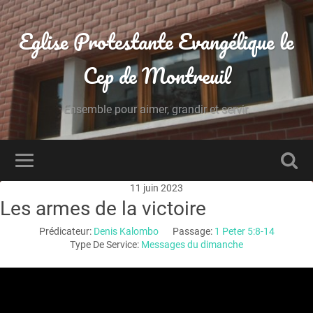
Eglise Protestante Evangélique le
Cep de Montreuil
Ensemble pour aimer, grandir et servir.
11 juin 2023
Les armes de la victoire
Prédicateur:
Denis Kalombo
Passage:
1 Peter 5:8-14
Type De Service:
Messages du dimanche