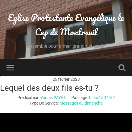
Eglise Protestante Evangélique le
Cep de Montreuil
Ensemble pour aimer, grandir et servir.
26 février 2023
Lequel des deux fils es-tu ?
Prédicateur:
Yannis PAYET
Passage:
Luke 15:11-32
Type De Service:
Messages du dimanche