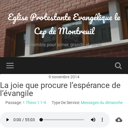
Eglise Protestante Evangélique le
Cep de Montreuil
Ensemble pour aimer, grandir et servir.
9 novembre 2014
La joie que procure l’espérance de
l’évangile
Passage:
1 Thess 1:1-9
Type De Service:
Messages du dimanche