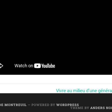
Vivre au milieu d’une génér
 DE MONTREUIL
— POWERED BY
WORDPRESS
THEME BY
ANDERS NO