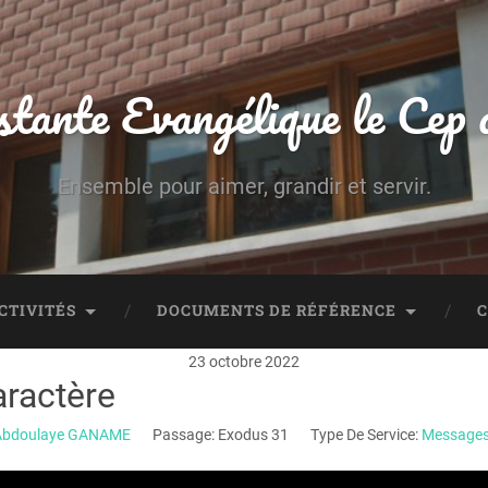
stante Evangélique le Cep
Ensemble pour aimer, grandir et servir.
CTIVITÉS
DOCUMENTS DE RÉFÉRENCE
23 octobre 2022
aractère
Abdoulaye GANAME
Passage:
Exodus 31
Type De Service:
Messages