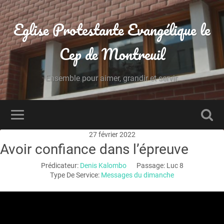
Eglise Protestante Evangélique le
Cep de Montreuil
Ensemble pour aimer, grandir et servir.
27 février 2022
Avoir confiance dans l’épreuve
Prédicateur:
Denis Kalombo
Passage:
Luc 8
Type De Service:
Messages du dimanche