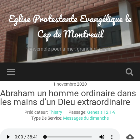
Eglise Protestante Evangélique le
Cep de Montreuil
Ensemble pour aimer, grandir et servir.
1 novembre 2020
Abraham un homme ordinaire dans
les mains d’un Dieu extraordinaire
Prédicateur:
Thierry
Passage:
Genesis 12:1-9
Type De Service:
Messages du dimanche