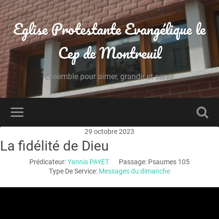
Eglise Protestante Evangélique le
Cep de Montreuil
Ensemble pour aimer, grandir et servir.
29 octobre 2023
La fidélité de Dieu
Prédicateur:
Yannis PAYET
Passage:
Psaumes 105
Type De Service:
Messages du dimanche